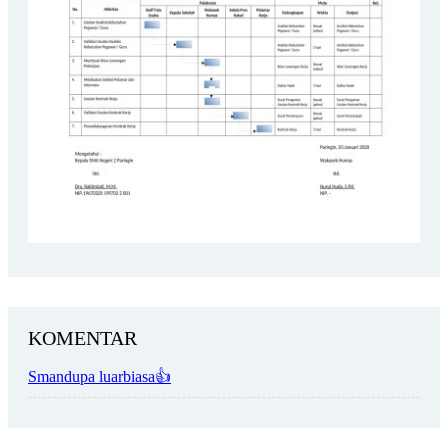
KOMENTAR
Smandupa luarbiasa👍