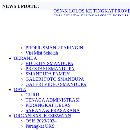
NEWS UPDATE :
SMANDUPA SIAP SAMBUT PSDKU 
JUARA 3 CABANG BULU TANGKIS 
PENGUMUMAN LIBUR SEKOLAH..
AKHIR SEMESTER GENAP TAHUN PE
OLIMPIADE SAINS NASIONAL TING
Ajang Lomba Cerdas Cermat yang Disele
Rapat Akhir Semester Genap Smandupa..
STATISTIK PRESTASI MURID SMAN 
PROFIL SMAN 2 PARINGIN
SIAP BELAJAR SIAP BERPRESTASI
Visi Misi Sekolah
OSN-K LOLOS KE TINGKAT PROVI
BERANDA
BULETIN SMANDUPA
PRESTASI SMANDUPA
SMANDUPA FAMILY
GALERI FOTO SMANDUPA
GALERI VIDEO SMANDUPA
DATA
GURU
TENAGA ADMINISTRASI
PERANGKAT KELAS
SARANA & PRASARANA
ORGANISASI KESISWAAN
OSIS 2023/2024
Parangkat UKS