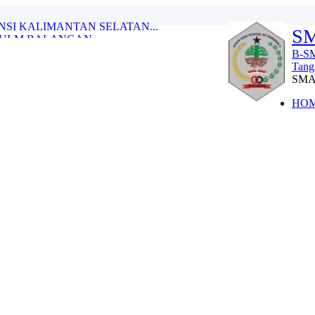
ULM BALANGAN...
SM
TUNGGAL PUTRA DI OLIMPIADE OLAHR...
.
B-SM
LAJARAN 2025-2026...
Tang
KAT KABUPATEN (OSN-K) TAHUN 202...
SM
nggarakan Oleh Telkomse...
.
HO
2 PARINGIN TAHUN 2025...
 DAN MENGINSPIRASI DUNIA...
NSI KALIMANTAN SELATAN...