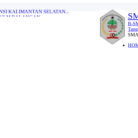
SM
ULM BALANGAN...
TUNGGAL PUTRA DI OLIMPIADE OLAHR...
B-SM
.
Tang
LAJARAN 2025-2026...
SM
KAT KABUPATEN (OSN-K) TAHUN 202...
nggarakan Oleh Telkomse...
HO
.
2 PARINGIN TAHUN 2025...
 DAN MENGINSPIRASI DUNIA...
NSI KALIMANTAN SELATAN...