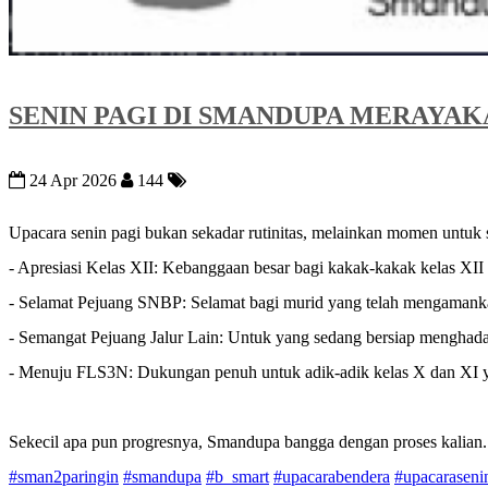
SENIN PAGI DI SMANDUPA MERAYA
24 Apr 2026
144
Upacara senin pagi bukan sekadar rutinitas, melainkan momen untuk
- Apresiasi Kelas XII: Kebanggaan besar bagi kakak-kakak kelas XII 
- Selamat Pejuang SNBP: Selamat bagi murid yang telah mengamankan
- Semangat Pejuang Jalur Lain: Untuk yang sedang bersiap menghadap
- Menuju FLS3N: Dukungan penuh untuk adik-adik kelas X dan XI yan
Sekecil apa pun progresnya, Smandupa bangga dengan proses kalian. M
#sman2paringin
#smandupa
#b_smart
#upacarabendera
#upacaraseni