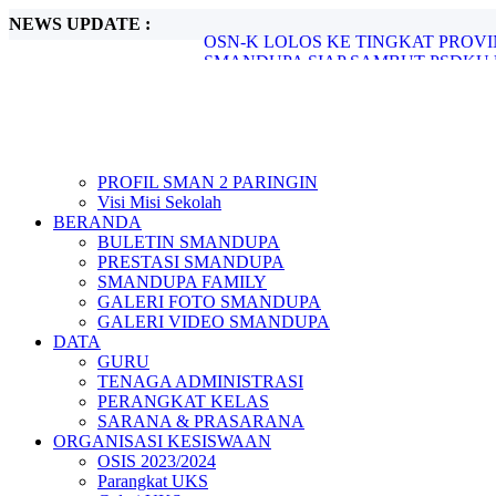
NEWS UPDATE :
SMANDUPA SIAP SAMBUT PSDKU 
JUARA 3 CABANG BULU TANGKIS 
PENGUMUMAN LIBUR SEKOLAH..
AKHIR SEMESTER GENAP TAHUN PE
OLIMPIADE SAINS NASIONAL TING
Ajang Lomba Cerdas Cermat yang Disele
Rapat Akhir Semester Genap Smandupa..
PROFIL SMAN 2 PARINGIN
STATISTIK PRESTASI MURID SMAN 
Visi Misi Sekolah
SIAP BELAJAR SIAP BERPRESTASI
BERANDA
OSN-K LOLOS KE TINGKAT PROVI
BULETIN SMANDUPA
PRESTASI SMANDUPA
SMANDUPA FAMILY
GALERI FOTO SMANDUPA
GALERI VIDEO SMANDUPA
DATA
GURU
TENAGA ADMINISTRASI
PERANGKAT KELAS
SARANA & PRASARANA
ORGANISASI KESISWAAN
OSIS 2023/2024
Parangkat UKS