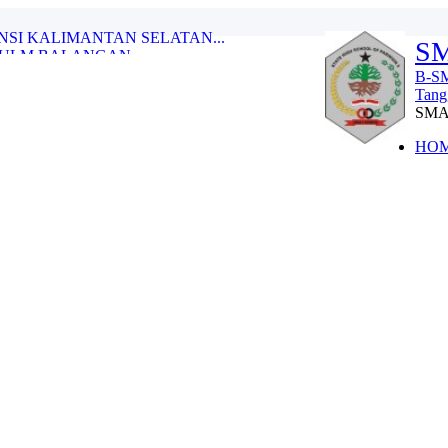
ULM BALANGAN...
SM
TUNGGAL PUTRA DI OLIMPIADE OLAHR...
.
B-SM
LAJARAN 2025-2026...
Tang
KAT KABUPATEN (OSN-K) TAHUN 202...
SM
nggarakan Oleh Telkomse...
.
HO
2 PARINGIN TAHUN 2025...
 DAN MENGINSPIRASI DUNIA...
NSI KALIMANTAN SELATAN...