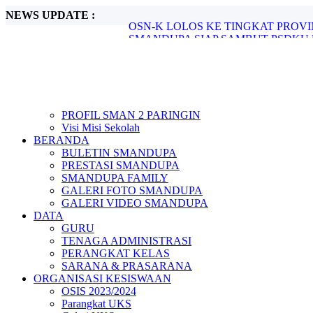
NEWS UPDATE :
SMANDUPA SIAP SAMBUT PSDKU 
JUARA 3 CABANG BULU TANGKIS 
PENGUMUMAN LIBUR SEKOLAH..
AKHIR SEMESTER GENAP TAHUN PE
OLIMPIADE SAINS NASIONAL TING
Ajang Lomba Cerdas Cermat yang Disele
Rapat Akhir Semester Genap Smandupa..
STATISTIK PRESTASI MURID SMAN 
PROFIL SMAN 2 PARINGIN
SIAP BELAJAR SIAP BERPRESTASI
Visi Misi Sekolah
OSN-K LOLOS KE TINGKAT PROVI
BERANDA
BULETIN SMANDUPA
PRESTASI SMANDUPA
SMANDUPA FAMILY
GALERI FOTO SMANDUPA
GALERI VIDEO SMANDUPA
DATA
GURU
TENAGA ADMINISTRASI
PERANGKAT KELAS
SARANA & PRASARANA
ORGANISASI KESISWAAN
OSIS 2023/2024
Parangkat UKS